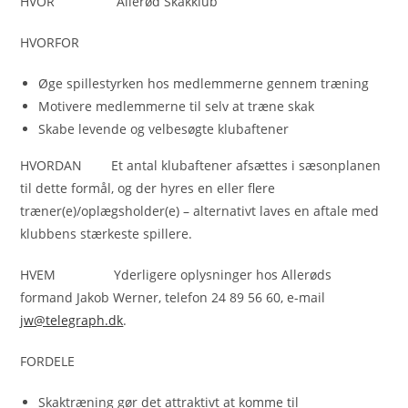
HVOR Allerød Skakklub
HVORFOR
Øge spillestyrken hos medlemmerne gennem træning
Motivere medlemmerne til selv at træne skak
Skabe levende og velbesøgte klubaftener
HVORDAN Et antal klubaftener afsættes i sæsonplanen
til dette formål, og der hyres en eller flere
træner(e)/oplægsholder(e) – alternativt laves en aftale med
klubbens stærkeste spillere.
HVEM Yderligere oplysninger hos Allerøds
formand Jakob Werner, telefon 24 89 56 60, e-mail
jw@telegraph.dk
.
FORDELE
Skaktræning gør det attraktivt at komme til