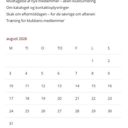
Modtagelse af nye medlemmer – åben klubturnering
Om kataloget og kontaktoplysninger
Skak om eftermiddagen – for de søvnige om aftenen
Træning for klubbens medlemmer
august 2026
M
TI
O
TO
F
L
S
1
2
3
4
5
6
7
8
9
10
11
12
13
14
15
16
17
18
19
20
21
22
23
24
25
26
27
28
29
30
31