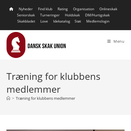
Skip
Nyheder
Find klub
Rating
Organisation
Onlineskak
to
Seniorskak
Turneringer
Holdskak
DM/Hurtigskak
content
Skakbladet
Love
Idekatalog
Støt
Medlemslogin
Menu
Træning for klubbens
medlemmer
>
Træning for klubbens medlemmer