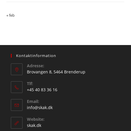
« feb
Kontaktinformation
Adresse:
Brovangen 8, 5464 Brenderup
Tlf:
+45 40 83 36 16
Opens
Email:
in
Opens
info@skak.dk
your
in
application
Website:
your
skak.dk
application