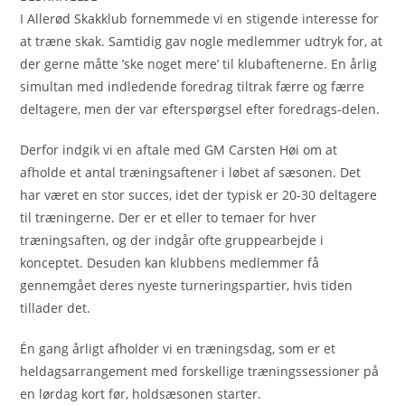
I Allerød Skakklub fornemmede vi en stigende interesse for
at træne skak. Samtidig gav nogle medlemmer udtryk for, at
der gerne måtte ’ske noget mere’ til klubaftenerne. En årlig
simultan med indledende foredrag tiltrak færre og færre
deltagere, men der var efterspørgsel efter foredrags-delen.
Derfor indgik vi en aftale med GM Carsten Høi om at
afholde et antal træningsaftener i løbet af sæsonen. Det
har været en stor succes, idet der typisk er 20-30 deltagere
til træningerne. Der er et eller to temaer for hver
træningsaften, og der indgår ofte gruppearbejde i
konceptet. Desuden kan klubbens medlemmer få
gennemgået deres nyeste turneringspartier, hvis tiden
tillader det.
Én gang årligt afholder vi en træningsdag, som er et
heldagsarrangement med forskellige træningssessioner på
en lørdag kort før, holdsæsonen starter.